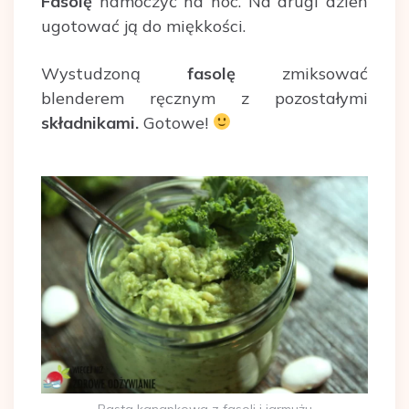
Fasolę
namoczyć na noc. Na drugi dzień
ugotować ją do miękkości.
Wystudzoną
fasolę
zmiksować
blenderem ręcznym z pozostałymi
składnikami.
Gotowe!