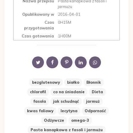
Nazwa przepisu
Pasta kanapkowa z fasoli i
jarmużu
Opublikowany w
2016-04-01
Czas
0H15M
przygotowania
Czas gotowania
1H00M
bezglutenowy
białko
Błonnik
chlorofil
co na śniadanie
Dieta
fasola
jak schudnąć
jarmuż
kwas foliowy
lecytyna
Odporność
Odżywcze
omega-3
Pasta kanapkowa z fasoli i jarmużu