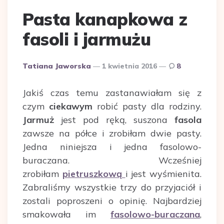
Pasta kanapkowa z
fasoli i jarmużu
Dodane
Tatiana Jaworska
1 kwietnia 2016
8
przez
Jakiś czas temu zastanawiałam się z
czym
ciekawym
robić pasty dla rodziny.
Jarmuż
jest pod ręką, suszona
fasola
zawsze na półce i zrobiłam dwie pasty.
Jedna niniejsza i jedna fasolowo-
buraczana. Wcześniej
zrobiłam
pietruszkową
i jest wyśmienita.
Zabraliśmy wszystkie trzy do przyjaciół i
zostali poproszeni o opinię. Najbardziej
smakowała im
fasolowo-buraczana
,