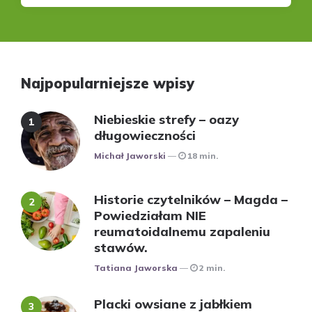
Najpopularniejsze wpisy
Niebieskie strefy – oazy
długowieczności
Posted
Michał Jaworski
18 min.
Historie czytelników – Magda –
Powiedziałam NIE
reumatoidalnemu zapaleniu
stawów.
Posted
Tatiana Jaworska
2 min.
Placki owsiane z jabłkiem