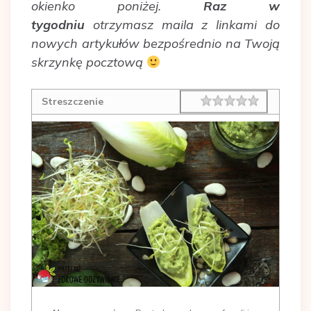
okienko poniżej.
Raz w
tygodniu
otrzymasz maila z linkami do
nowych artykułów bezpośrednio na Twoją
skrzynkę pocztową
Rating
1 star
2 stars
3 stars
4 stars
5 stars
Streszczenie