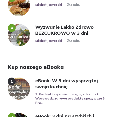
Posted
Michał Jaworski
3 min.
Wyzwanie Lekko Zdrowo
BEZCUKROWO w 3 dni
Posted
Michał Jaworski
2 min.
Kup naszego eBooka
eBook: W 3 dni wysprzątaj
swoją kuchnię
1. Pozbądź się śmieciowego jedzenia 2.
Wprowadź zdrowe produkty spożywcze 3.
Prz...
eBook: 3 dni na szybkich i