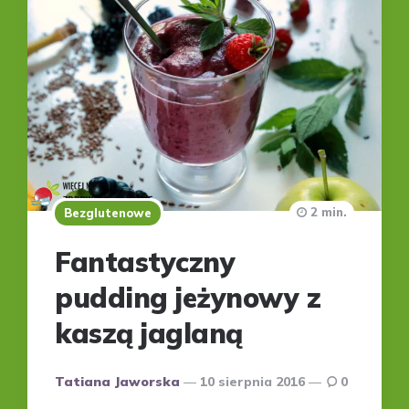
2 min.
Bezglutenowe
Fantastyczny
pudding jeżynowy z
kaszą jaglaną
Posted
Tatiana Jaworska
10 sierpnia 2016
0
by