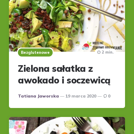
2 min.
Bezglutenowe
Zielona sałatka z
awokado i soczewicą
Posted
Tatiana Jaworska
19 marca 2020
0
by