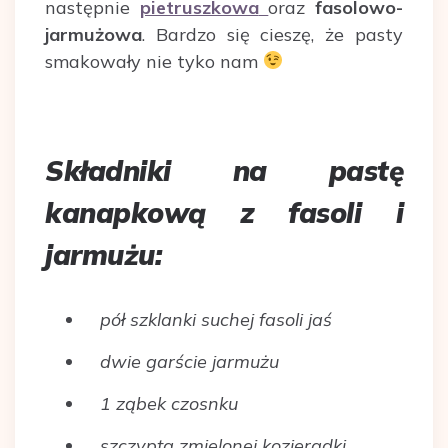
następnie
pietruszkowa
oraz
fasolowo-
jarmużowa
. Bardzo się cieszę, że pasty
smakowały nie tyko nam
Składniki na pastę
kanapkową z fasoli i
jarmużu:
pół szklanki suchej fasoli jaś
dwie garście jarmużu
1 ząbek czosnku
szczypta zmielonej kozieradki